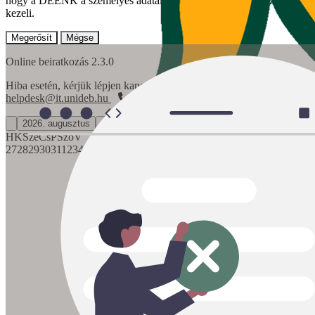
hogy a DEENK a személyes adataimat az abban foglaltak szerint
kezeli.
Megerősít
Mégse
Online beiratkozás 2.3.0
Hiba esetén, kérjük lépjen kapcsolatba velünk.
helpdesk@it.unideb.hu
+36 (52) 512 - 900 / 66333
2026. augusztus
H
K
Sze
Cs
P
Szo
V
27
28
29
30
31
1
2
3
4
5
6
7
8
9
10
11
12
13
14
15
16
17
18
19
20
21
22
23
24
25
26
27