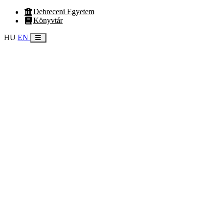
Debreceni Egyetem
Könyvtár
HU
EN