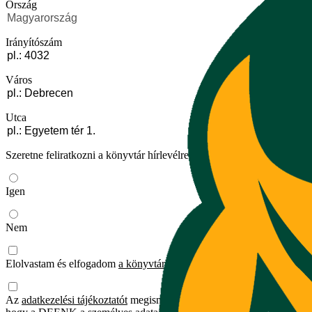
Ország
Irányítószám
Város
Utca
Szeretne feliratkozni a könyvtár hírlevélre?
Igen
Nem
Elolvastam és elfogadom
a könyvtárhasználat általános szabályait
.
Az
adatkezelési tájékoztatót
megismertem, és tudomásul veszem,